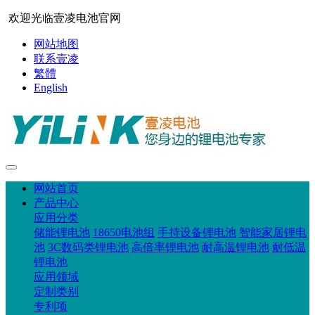
欢迎光临壹凌电池官网
网站地图
联系壹凌
繁體
English
网站首页
产品中心
应用分类
储能锂电池
18650电池组
手持设备锂电池
智能家居锂电
池
3C数码类锂电池
高倍率锂电池
耐高温锂电池
耐低温
锂电池
应用领域
定制类别
专利项