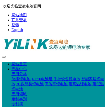
欢迎光临壹凌电池官网
网站地图
联系壹凌
繁體
English
网站首页
产品中心
应用分类
储能锂电池
18650电池组
手持设备锂电池
智能家居锂电
池
3C数码类锂电池
高倍率锂电池
耐高温锂电池
耐低温
锂电池
应用领域
定制类别
专利项