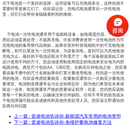
式干电池是一个更好的选择；这些设备可以充电很多次，这样你就不
需要经常更换它们了。你应该记住，充电式电池通常比一次性电池
贵，但它们会帮你省钱随着时间的推移。
干电池一次性电池通常用于低能耗设备，如电视遥控器。一次性使
用后必须妥善处理；不能再充电。许多消费者使用一次性电池作为可
充电电池的备用替代品例如，如果在室外时发现相机中的可充电电池
断电，则可以更改为一次性电池，为设备供电，直到可以为其他电池
充电为止。最好的干电池还取决于所需尺寸；每个设备根据原始工程
设计使用不同的尺寸。您必须使用制造商指定的电池来安全地为内部
电路供电。典型尺寸包括AA、C和D型。在购买任何电池之前，您应查
看设备手册中的尺寸名称如果你打算大量使用电池，特别是一次性使
用的电池，你应该考虑批量购买；批量购买通常比一次购买少量电池
要便宜。电池制造商通常会与企业协商定价，因为他们希望在未来保
留这一业务。制造商通常严格的质量保证程序；但是，您仍然应该检
查每一个购买的电池，以确保没有任何缺陷。任何不寻常的鼓包或从
干电池泄漏可能会造成烧伤和其他伤害处理人员。您应该立即通知供
应商任何问题
上一篇
: 壹凌电池告诉你-新能源汽车常用的电池类型
下一篇
: 壹凌电池告诉你-免维护蓄电池修复方法