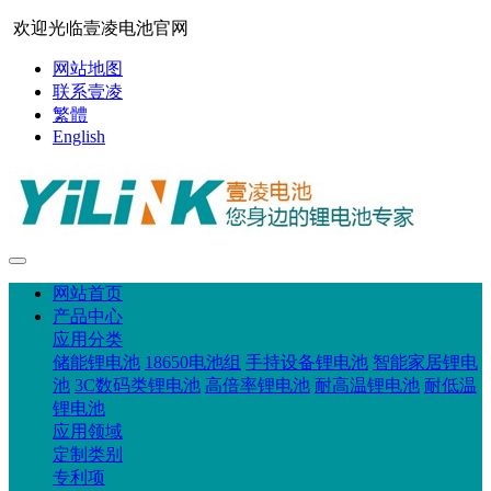
欢迎光临壹凌电池官网
网站地图
联系壹凌
繁體
English
网站首页
产品中心
应用分类
储能锂电池
18650电池组
手持设备锂电池
智能家居锂电
池
3C数码类锂电池
高倍率锂电池
耐高温锂电池
耐低温
锂电池
应用领域
定制类别
专利项