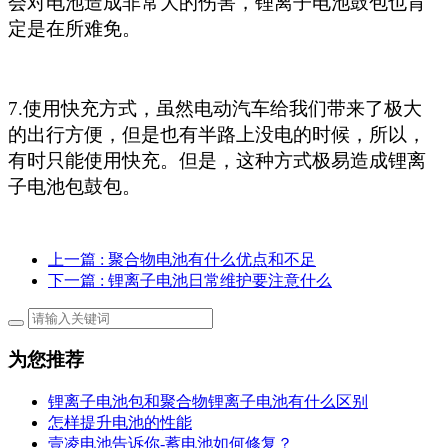
会对电池造成非常大的伤害，锂离子电池鼓包也肯
定是在所难免。
7.使用快充方式，虽然电动汽车给我们带来了极大
的出行方便，但是也有半路上没电的时候，所以，
有时只能使用快充。但是，这种方式极易造成锂离
子电池包鼓包。
上一篇
: 聚合物电池有什么优点和不足
下一篇
: 锂离子电池日常维护要注意什么
为您推荐
锂离子电池包和聚合物锂离子电池有什么区别
怎样提升电池的性能
壹凌电池告诉你-蓄电池如何修复？