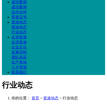
成功案例
成功案例
合作伙伴
荣誉证书
壹凌动态
壹凌动态
行业动态
走进壹凌
走进壹凌
企业文化
发展历程
团队风采
生产基地
人才资源
联系我们
行业动态
你的位置：
首页
>
壹凌动态
> 行业动态