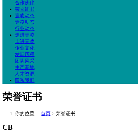
合作伙伴
荣誉证书
壹凌动态
壹凌动态
行业动态
走进壹凌
走进壹凌
企业文化
发展历程
团队风采
生产基地
人才资源
联系我们
荣誉证书
你的位置：
首页
> 荣誉证书
CB