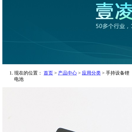
现在的位置：
首页
>
产品中心
>
应用分类
> 手持设备锂
电池