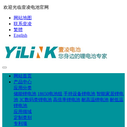
欢迎光临壹凌电池官网
网站地图
联系壹凌
繁體
English
网站首页
产品中心
应用分类
储能锂电池
18650电池组
手持设备锂电池
智能家居锂电
池
3C数码类锂电池
高倍率锂电池
耐高温锂电池
耐低温
锂电池
应用领域
定制类别
专利项