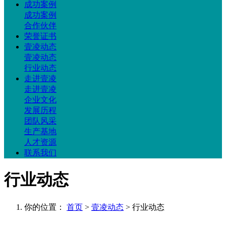
成功案例
成功案例
合作伙伴
荣誉证书
壹凌动态
壹凌动态
行业动态
走进壹凌
走进壹凌
企业文化
发展历程
团队风采
生产基地
人才资源
联系我们
行业动态
你的位置：
首页
>
壹凌动态
> 行业动态