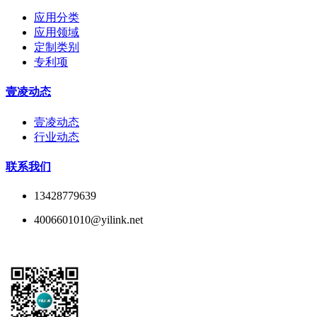
应用分类
应用领域
定制类别
专利项
壹凌动态
壹凌动态
行业动态
联系我们
13428779639
4006601010@yilink.net