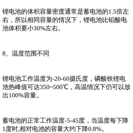
锂电池的体积容量密度通常是蓄电池的
1.5倍左
右，所以相同容量的情况下，锂电池比铅酸电
池体积要小30%左右。
8、温度范围不同
锂电池工作温度为
-20-60摄氏度，磷酸铁锂电
池热峰值可达350~500℃，高温情况下仍可以放
出100%容量。
蓄电池的正常工作温度
-5-45度，当温度每下降
1度时,相对电池的容量大约下降0.8%。