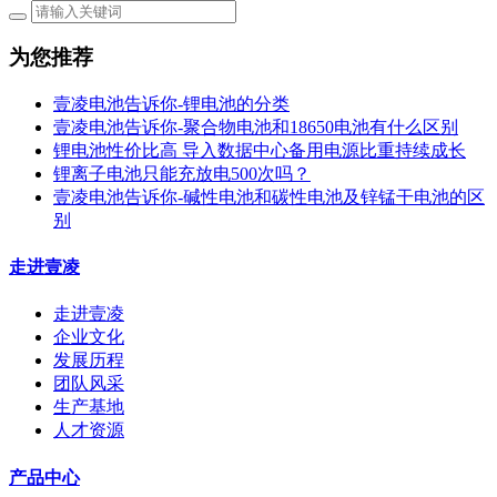
为您推荐
壹凌电池告诉你-锂电池的分类
壹凌电池告诉你-聚合物电池和18650电池有什么区别
锂电池性价比高 导入数据中心备用电源比重持续成长
锂离子电池只能充放电500次吗？
壹凌电池告诉你-碱性电池和碳性电池及锌锰干电池的区
别
走进壹凌
走进壹凌
企业文化
发展历程
团队风采
生产基地
人才资源
产品中心