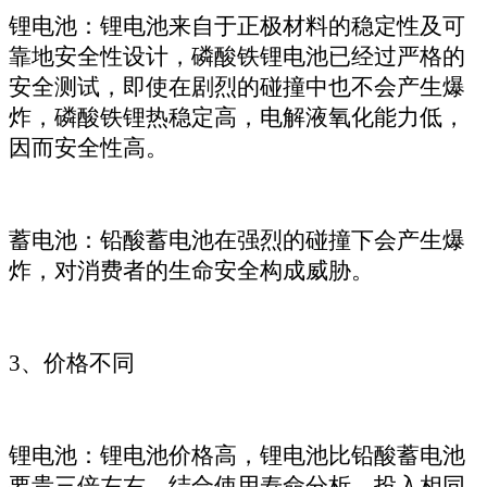
锂电池：锂电池来自于正极材料的稳定性及可
靠地安全性设计，磷酸铁锂电池已经过严格的
安全测试，即使在剧烈的碰撞中也不会产生爆
炸，磷酸铁锂热稳定高，电解液氧化能力低，
因而安全性高。
蓄电池：铅酸蓄电池在强烈的碰撞下会产生爆
炸，对消费者的生命安全构成威胁。
3、价格不同
锂电池：锂电池价格高，锂电池比铅酸蓄电池
要贵三倍左右。结合使用寿命分析，投入相同