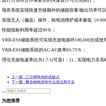
设计方法符合环保要求的快速设计与方法执行；
现有系统实现快速升级额外的储能容量
/输出功率可
实现无人（偏远）操作，钒电池维护成本极低（
0.0
性能指标利用率超过
99％；
VRB-ESS储能系统可实现充放电循环100,000次或
VRB-ESS储能系统的AC-AC效率65-75％；
理论充放电速率比为
1.7:1(可选1：1)，实现电
上一篇
: 三元锂电池的优缺点
下一篇
: 聚合物电池有什么优点和不足
为您推荐