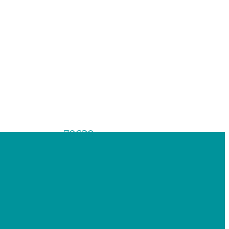
13428779639
话：