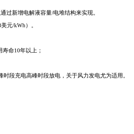
以通过新增电解液容量/电堆结构来实现。
08美元/kWh）。
使用寿命10年以上；
力非高峰时段充电高峰时段放电，关于风力发电尤为适用。