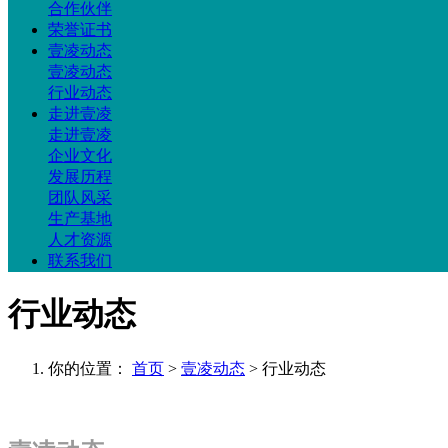
合作伙伴
荣誉证书
壹凌动态
壹凌动态
行业动态
走进壹凌
走进壹凌
企业文化
发展历程
团队风采
生产基地
人才资源
联系我们
行业动态
你的位置：
首页
>
壹凌动态
> 行业动态