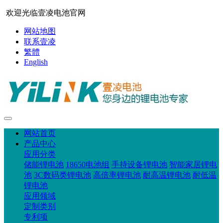
欢迎光临壹凌电池官网
网站地图
联系壹凌
繁體
English
网站首页
产品中心
应用分类
储能锂电池
18650电池组
手持设备锂电池
智能家居锂电
池
3C数码类锂电池
高倍率锂电池
耐高温锂电池
耐低温
锂电池
应用领域
定制类别
专利项