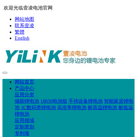
欢迎光临壹凌电池官网
网站地图
联系壹凌
繁體
English
网站首页
产品中心
应用分类
储能锂电池
18650电池组
手持设备锂电池
智能家居锂电
池
3C数码类锂电池
高倍率锂电池
耐高温锂电池
耐低温
锂电池
应用领域
定制类别
专利项