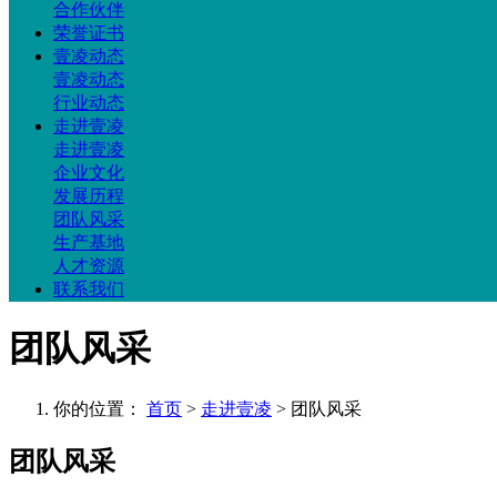
合作伙伴
荣誉证书
壹凌动态
壹凌动态
行业动态
走进壹凌
走进壹凌
企业文化
发展历程
团队风采
生产基地
人才资源
联系我们
团队风采
你的位置：
首页
>
走进壹凌
> 团队风采
团队风采