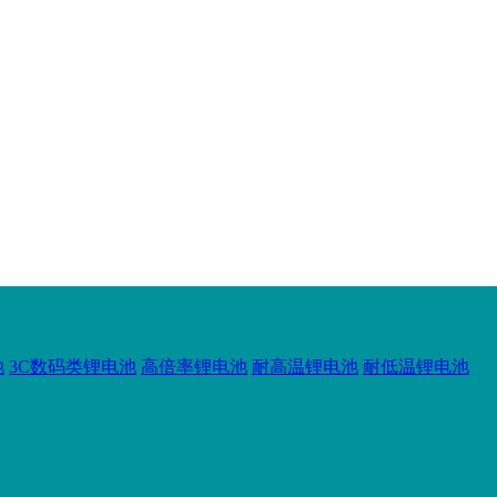
服务
池
3C数码类锂电池
高倍率锂电池
耐高温锂电池
耐低温锂电池