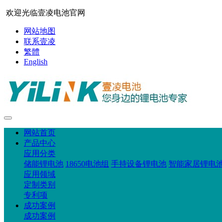
欢迎光临壹凌电池官网
网站地图
联系壹凌
繁體
English
网站首页
产品中心
应用分类
储能锂电池
18650电池组
手持设备锂电池
智能家居锂电
应用领域
定制类别
专利项
成功案例
成功案例