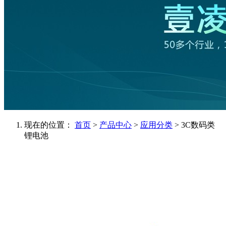
现在的位置：
首页
>
产品中心
>
应用分类
> 3C数码类
锂电池