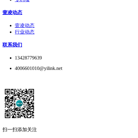
壹凌动态
壹凌动态
行业动态
联系我们
13428779639
4006601010@yilink.net
扫一扫添加关注