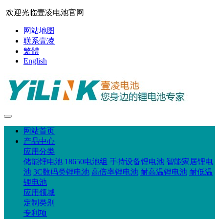
欢迎光临壹凌电池官网
网站地图
联系壹凌
繁體
English
网站首页
产品中心
应用分类
储能锂电池
18650电池组
手持设备锂电池
智能家居锂电
池
3C数码类锂电池
高倍率锂电池
耐高温锂电池
耐低温
锂电池
应用领域
定制类别
专利项