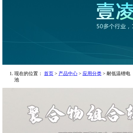
现在的位置：
首页
>
产品中心
>
应用分类
> 耐低温锂电
池