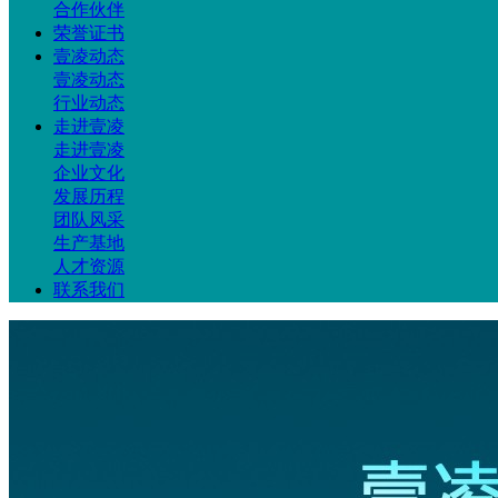
合作伙伴
荣誉证书
壹凌动态
壹凌动态
行业动态
走进壹凌
走进壹凌
企业文化
发展历程
团队风采
生产基地
人才资源
联系我们