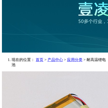
现在的位置：
首页
>
产品中心
>
应用分类
> 耐高温锂电
池