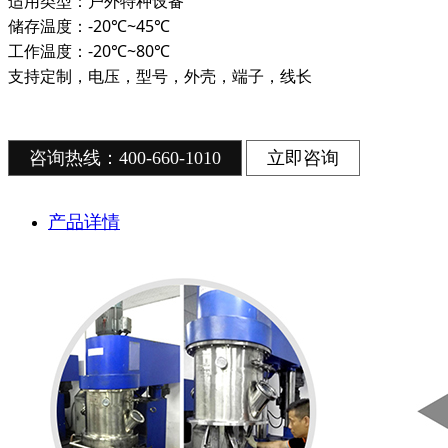
适用类型：户外特种设备

储存温度：-20℃~45℃

工作温度：-20℃~80℃

支持定制，电压，型号，外壳，端子，线长
咨询热线：400-660-1010
立即咨询
产品详情