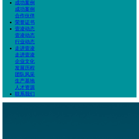
成功案例
成功案例
合作伙伴
荣誉证书
壹凌动态
壹凌动态
行业动态
走进壹凌
走进壹凌
企业文化
发展历程
团队风采
生产基地
人才资源
联系我们